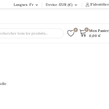
S'identifier
Langues :fr
Devise :EUR (€)


0
0
Mon Panier
0,00 €
olle