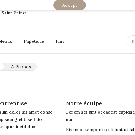
Accept
 Saint Priest.
bleaux
Papeterie
Plus
A Propos
entreprise
Notre équipe
sum dolor sit amet conse
Lorem set sint occaecat cupidat
ipisicing elit, sed do
non
tempor incididun.
Eiusmod tempor incididunt ut la