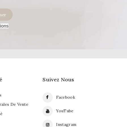
tions
é
Suivez Nous
s
Facebook
rales De Vente
YouTube
sé
Instagram