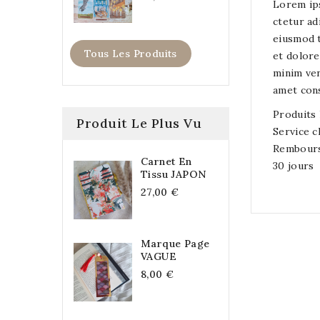
Lorem ip
ctetur adi
eiusmod t
Tous Les Produits
et dolore
minim ve
amet cons
Produits 
Produit Le Plus Vu
Service c
Rembours
Carnet En
30 jours
Tissu JAPON
27,00 €
Marque Page
VAGUE
8,00 €