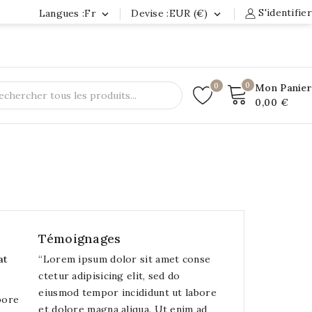
S'identifier
Langues :fr
Devise :EUR (€)


0
0
Mon Panier
0,00 €
Témoignages
at
“
Lorem ipsum dolor sit amet conse
ctetur adipisicing elit, sed do
eiusmod tempor incididunt ut labore
bore
et dolore magna aliqua. Ut enim ad