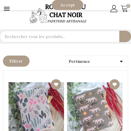
Accept
0


Filtrer
Pertinence